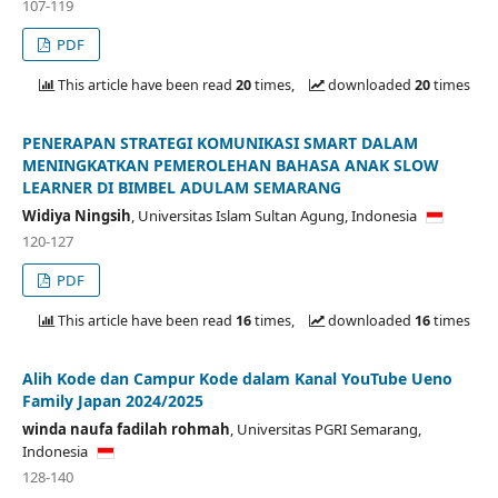
107-119
PDF
This article have been read
20
times,
downloaded
20
times
PENERAPAN STRATEGI KOMUNIKASI SMART DALAM
MENINGKATKAN PEMEROLEHAN BAHASA ANAK SLOW
LEARNER DI BIMBEL ADULAM SEMARANG
Widiya Ningsih
,
Universitas Islam Sultan Agung,
Indonesia
120-127
PDF
This article have been read
16
times,
downloaded
16
times
Alih Kode dan Campur Kode dalam Kanal YouTube Ueno
Family Japan 2024/2025
winda naufa fadilah rohmah
,
Universitas PGRI Semarang,
Indonesia
128-140