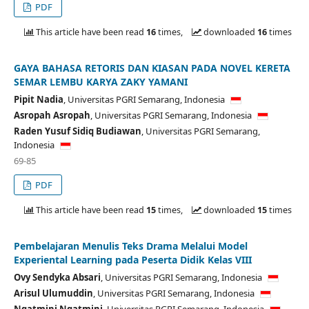
PDF
This article have been read
16
times,
downloaded
16
times
GAYA BAHASA RETORIS DAN KIASAN PADA NOVEL KERETA
SEMAR LEMBU KARYA ZAKY YAMANI
Pipit Nadia
,
Universitas PGRI Semarang,
Indonesia
Asropah Asropah
,
Universitas PGRI Semarang,
Indonesia
Raden Yusuf Sidiq Budiawan
,
Universitas PGRI Semarang,
Indonesia
69-85
PDF
This article have been read
15
times,
downloaded
15
times
Pembelajaran Menulis Teks Drama Melalui Model
Experiental Learning pada Peserta Didik Kelas VIII
Ovy Sendyka Absari
,
Universitas PGRI Semarang,
Indonesia
Arisul Ulumuddin
,
Universitas PGRI Semarang,
Indonesia
Ngatmini Ngatmini
,
Universitas PGRI Semarang,
Indonesia