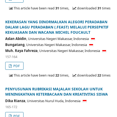
This article have been read
31
times,
downloaded
31
times
KEKERASAN YANG DINORMALKAN ALEGORI PERADABAN
DALAM LAGU PERADABAN (.FEAST) MELALUI PERSEPKTIF
KEKUASAAN DAN WACANA MICHEL FOUCAULT
Aslan Abidin
,
Universitas Negeri Makassar,
Indonesia
Bungatang
,
Universitas Negeri Makassar,
Indonesia
Muh. Raya Fahreza
,
Universitas Negeri Makassar,
Indonesia
157-164
PDF
This article have been read
22
times,
downloaded
22
times
PENYUSUNAN RUBRIKASI MAJALAH SEKOLAH UNTUK
MENINGKATKAN KETERBACAAN DAN KREATIVITAS SISWA
Dika Rianza
,
Universitas Nurul Huda,
Indonesia
165-172
PDF