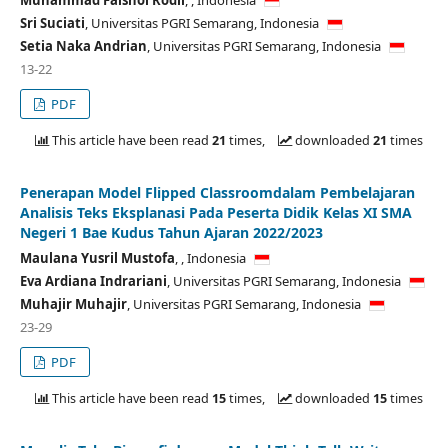
Sri Suciati
,
Universitas PGRI Semarang,
Indonesia
Setia Naka Andrian
,
Universitas PGRI Semarang,
Indonesia
13-22
PDF
This article have been read
21
times,
downloaded
21
times
Penerapan Model Flipped Classroomdalam Pembelajaran
Analisis Teks Eksplanasi Pada Peserta Didik Kelas XI SMA
Negeri 1 Bae Kudus Tahun Ajaran 2022/2023
Maulana Yusril Mustofa
,
,
Indonesia
Eva Ardiana Indrariani
,
Universitas PGRI Semarang,
Indonesia
Muhajir Muhajir
,
Universitas PGRI Semarang,
Indonesia
23-29
PDF
This article have been read
15
times,
downloaded
15
times