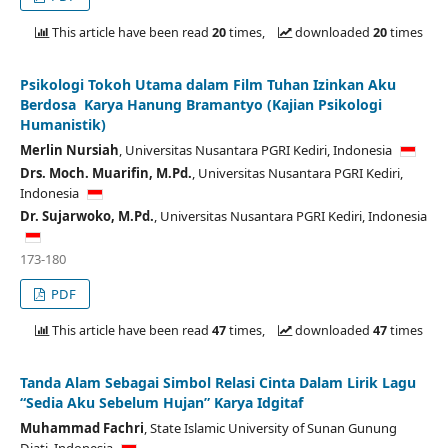
This article have been read
20
times,
downloaded
20
times
Psikologi Tokoh Utama dalam Film Tuhan Izinkan Aku
Berdosa Karya Hanung Bramantyo (Kajian Psikologi
Humanistik)
Merlin Nursiah
,
Universitas Nusantara PGRI Kediri,
Indonesia
Drs. Moch. Muarifin, M.Pd.
,
Universitas Nusantara PGRI Kediri,
Indonesia
Dr. Sujarwoko, M.Pd.
,
Universitas Nusantara PGRI Kediri,
Indonesia
173-180
PDF
This article have been read
47
times,
downloaded
47
times
Tanda Alam Sebagai Simbol Relasi Cinta Dalam Lirik Lagu
“Sedia Aku Sebelum Hujan” Karya Idgitaf
Muhammad Fachri
,
State Islamic University of Sunan Gunung