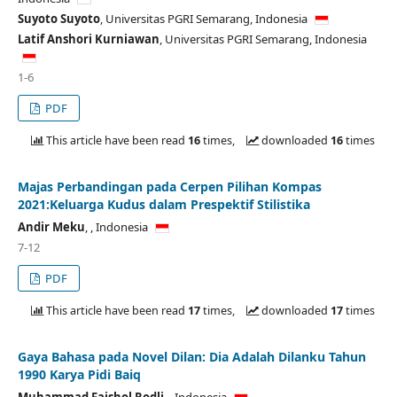
Suyoto Suyoto
,
Universitas PGRI Semarang,
Indonesia
Latif Anshori Kurniawan
,
Universitas PGRI Semarang,
Indonesia
1-6
PDF
This article have been read
16
times,
downloaded
16
times
Majas Perbandingan pada Cerpen Pilihan Kompas
2021:Keluarga Kudus dalam Prespektif Stilistika
Andir Meku
,
,
Indonesia
7-12
PDF
This article have been read
17
times,
downloaded
17
times
Gaya Bahasa pada Novel Dilan: Dia Adalah Dilanku Tahun
1990 Karya Pidi Baiq
Muhammad Faishol Rodli
,
,
Indonesia