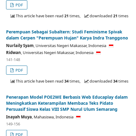
PDF
This article have been read
21
times,
downloaded
21
times
Perempuan Sebagai Subaltern: Studi Feminisme Spivak
dalam Cerpen "Perempuan Hujan" Karya Indra Tranggono
Nurlaily Syam
,
Universitas Negeri Makassar,
Indonesia
Ridwan
,
Universitas Negeri Makassar,
Indonesia
141-148
PDF
This article have been read
34
times,
downloaded
34
times
Penerapan Model POE2WE Berbasis Web Educaplay dalam
Meningkatkan Keterampilan Membaca Teks Pidato
Persuasif Siswa Kelas VIII SMP Nurul Ulum Semarang
Inayah Muya
,
Mahasiswa,
Indonesia
149-156
PDF